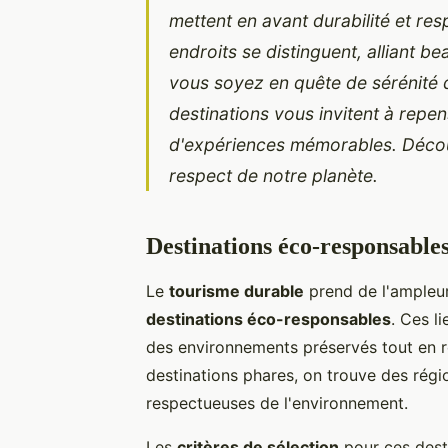
mettent en avant durabilité et re
endroits se distinguent, alliant be
vous soyez en quête de sérénité 
destinations vous invitent à repe
d'expériences mémorables. Découvr
respect de notre planète.
Destinations éco-responsable
Le
tourisme durable
prend de l'ampleur
destinations éco-responsables
. Ces l
des environnements préservés tout en r
destinations phares, on trouve des régi
respectueuses de l'environnement.
Les
critères de sélection
pour ces desti