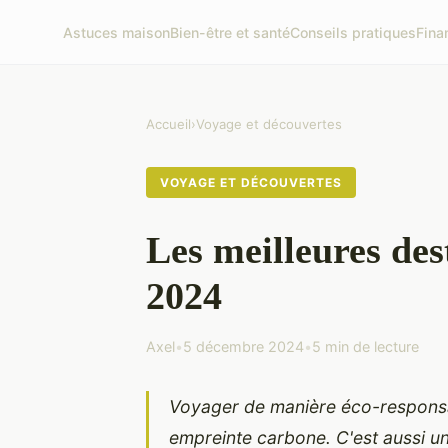
Astuces maison
Bien-être et santé
Conseils pratiques
Fina
Accueil
›
Voyage et découvertes
VOYAGE ET DÉCOUVERTES
Les meilleures des
2024
Axel
•
5 décembre 2024
•
5 min de lecture
Voyager de manière éco-responsab
empreinte carbone. C'est aussi un