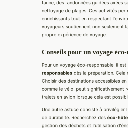
faune, des randonnées guidées axées su
nettoyage de plages. Ces activités per
enrichissants tout en respectant l'envi
voyageurs soutiennent non seulement la
propre expérience de voyage.
Conseils pour un voyage éco-
Pour un voyage éco-responsable, il est
responsables
dès la préparation. Cela 
Choisir des destinations accessibles e
comme le vélo, peut significativement r
trajets en avion lorsque cela est possib
Une autre astuce consiste à privilégier
de durabilité. Recherchez des
éco-hôte
gestion des déchets et l'utilisation d'én